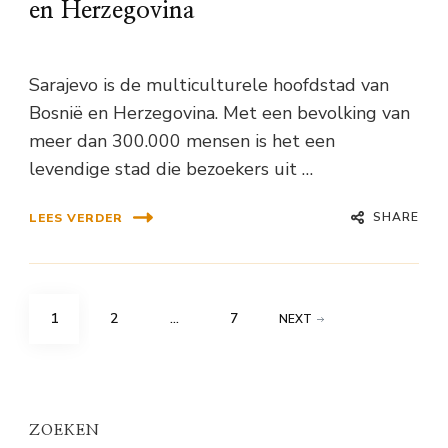
en Herzegovina
Sarajevo is de multiculturele hoofdstad van
Bosnië en Herzegovina. Met een bevolking van
meer dan 300.000 mensen is het een
levendige stad die bezoekers uit …
SHARE
LEES VERDER
Berichten
PAGE
PAGE
PAGE
1
2
…
7
NEXT
paginering
ZOEKEN